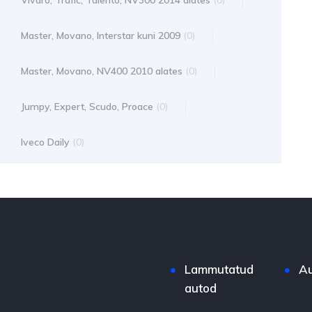
Vivaro, Trafic, Talento, NV300 2014 alates
(0)
Master, Movano, Interstar kuni 2009
(0)
Master, Movano, NV400 2010 alates
(0)
Jumpy, Expert, Scudo, Proace
(0)
Iveco Daily
(0)
Lammutatud
Au
autod