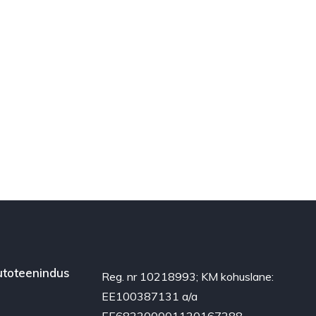
toteenindus
Reg. nr 10218993; KM kohuslane:
EE100387131 a/a