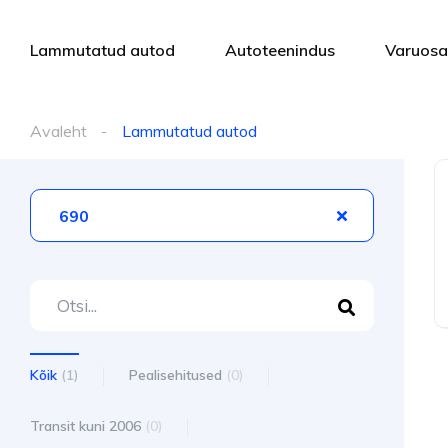
Lammutatud autod
Autoteenindus
Varuos
Avaleht
Lammutatud autod
690
Kõik
(1)
Pealisehitused
(0)
Transit kuni 2006
(0)