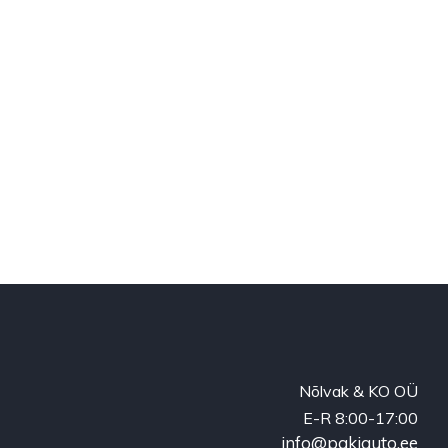
Nõlvak & KO OÜ
E-R 8:00-17:00
info@pakiauto.ee