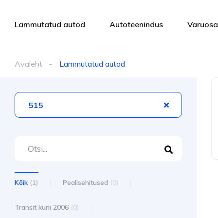
Lammutatud autod
Autoteenindus
Varuos
Avaleht
Lammutatud autod
515
Kõik
(1)
Pealisehitused
(0)
Transit kuni 2006
(0)