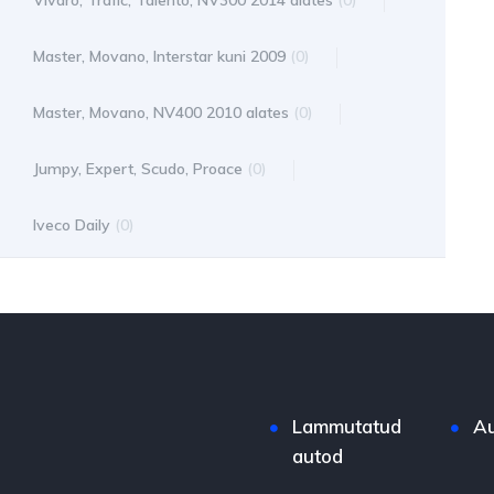
Vivaro, Trafic, Talento, NV300 2014 alates
(0)
Master, Movano, Interstar kuni 2009
(0)
Master, Movano, NV400 2010 alates
(0)
Jumpy, Expert, Scudo, Proace
(0)
Iveco Daily
(0)
Lammutatud
Au
autod