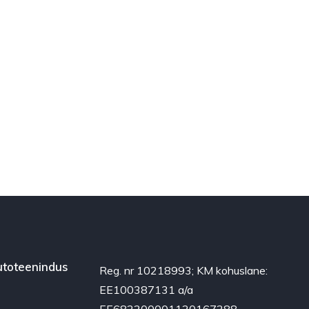
toteenindus
Reg. nr 10218993; KM kohuslane:
EE100387131 a/a