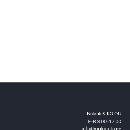
Nõlvak & KO OÜ
E-R 8:00-17:00
info@pakiauto.ee