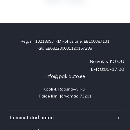
Reg. nr 10218993; KM kohuslane: EE100387131
a/a EE682200001120167288
Nõlvak & KO OÜ
E-R 8:00-17:00
info@pakiauto.ee
Kooli 4, Roosna-Alliku, 

Lammutatud autod