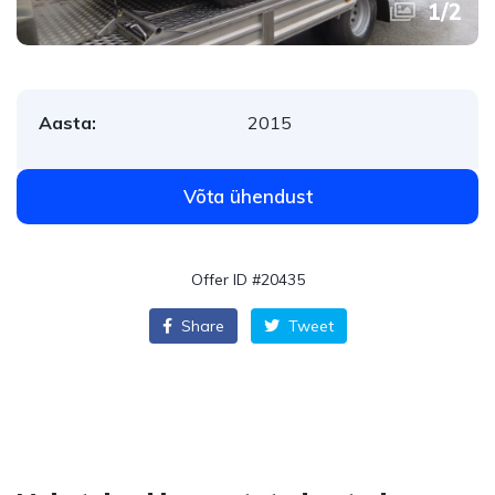
1
/
2
Aasta:
2015
Võta ühendust
Offer ID #20435
Share
Tweet