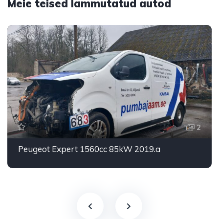
Meie teised lammutatud autod
2
Peugeot Expert 1560cc 85kW 2019.a