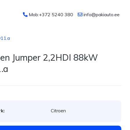
Mob:+372 5240 380
info@pakiauto.ee
011.a
oen Jumper 2,2HDI 88kW
.a
k:
Citroen