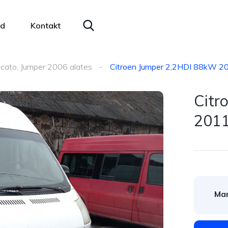
ad
Kontakt
cato, Jumper 2006 alates
Citroen Jumper 2,2HDI 88kW 2
Citr
2011
Mar