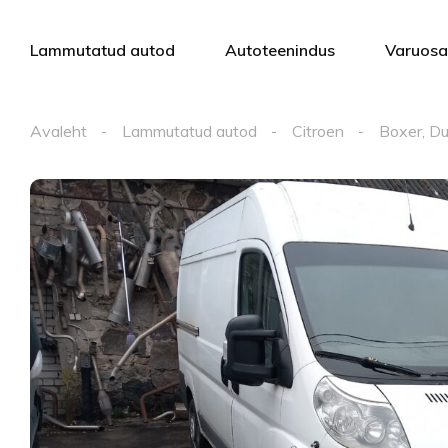
Lammutatud autod
Autoteenindus
Varuos
Avaleht
Lammutatud autod
Citroen
Boxer, Du