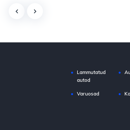
Lammutatud
Au
autod
Varuosad
Ko