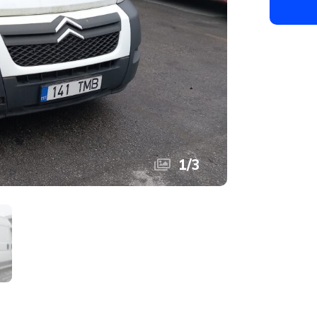
1
/
3