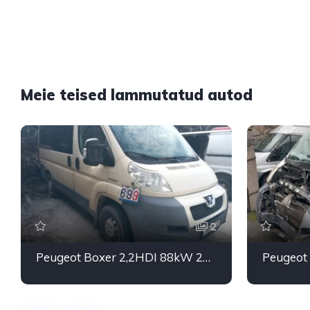
Meie teised lammutatud autod
2
Peugeot Boxer 2,2HDI 88kW 2007.a